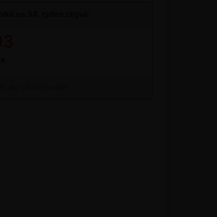
íků na 34. týden zbývá:
02
s
26, do 09:00 hodin