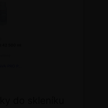
l 42 500 ml
stlinný
 PRODEJ V ROCE 2026
ky do skleníku