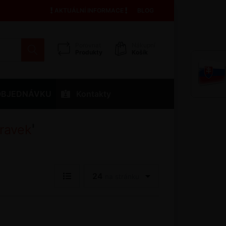
AKTUÁLNÍ INFORMACE
BLOG
Porovnat
Nákupní
Produkty
Košík
OBJEDNÁVKU
Kontakty
'
pravek
24
na stránku