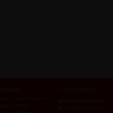
 o nákupu
Provozovatelka
ácení / reklamace zboží
Mgr. Lenka Žáčková
odací podmínky
OCHRANA ROSTLIN
bchodní podmínky