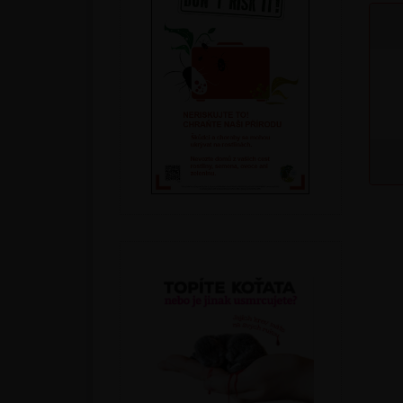
Podle druhu
Parazitické vosičky a roztoči
Parazitické hlístice