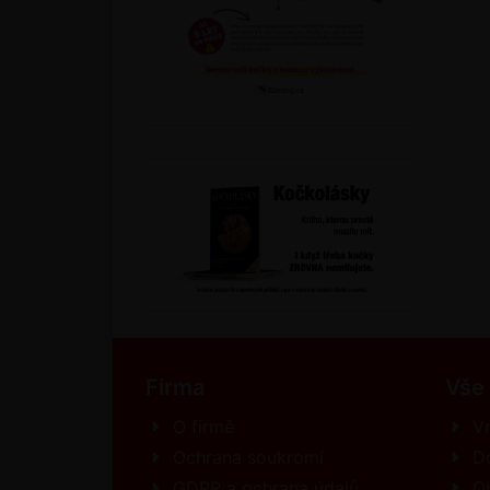
Firma
Vše
O firmě
Vr
Ochrana soukromí
D
GDPR a ochrana údajů
O