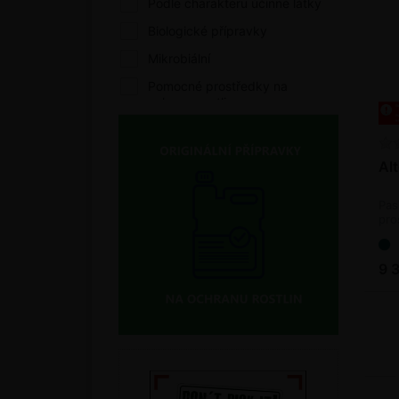
Podle charakteru účinné látky
Biologické přípravky
Mikrobiální
Pomocné prostředky na
ochranu rostlin
Podpora zdravotního stavu
Podle biologické účinnosti
Alt
Fungicidy
Pas
Zoocidy
pro
zdr
Akaricidy
9 
Insekticidy
Volný prodej
Podle charakteru účinné látky
Biologické přípravky
Bioagens