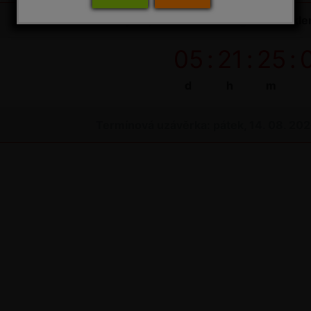
Do uzávěrky objednávek na bioagens do sklen
05
:
21
:
25
:
d
h
m
Termínová uzávěrka: pátek, 14. 08. 20