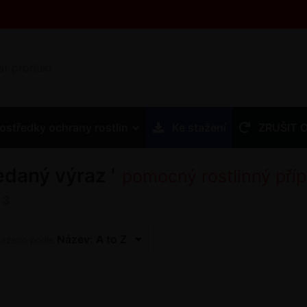
ostředky ochrany rostlin
Ke stažení
ZRUŠIT 
edaný výraz '
pomocný rostlinný pří
z
3
Název: A to Z
řazeno podle