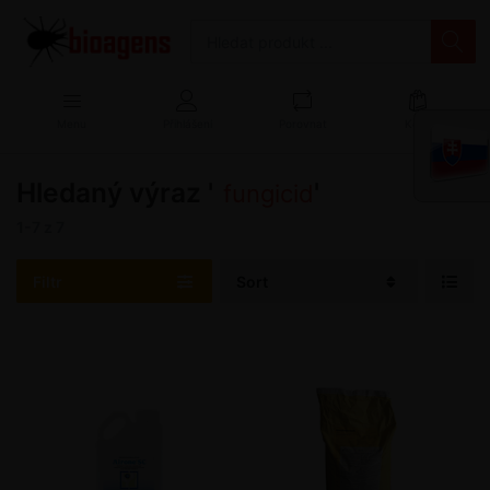
Menu
Přihlášení
Porovnat
Košík
Hledaný výraz '
'
fungicid
1-7
z
7
Filtr
Sort