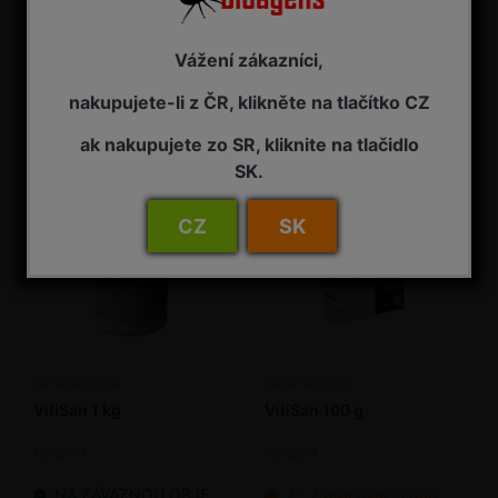
Sulfurus 10 kg
Sulfurus 3x15 g
Fungicid
Kontaktní fungicid
Vážení zákazníci,
NA ZÁVAZNOU OBJEDNÁVKU
2 - 7 pracovních dnů od objednání
nakupujete-li z ČR, klikněte na tlačítko CZ
1 705,00 Kč s DPH
75,00 Kč s DPH
ak nakupujete zo SR, kliknite na tlačidlo
SK.
CZ
SK
VitiSan 1 kg
VitiSan 100 g
Fungicid
Fungicid
NA ZÁVAZNOU OBJEDNÁVKU
2 - 7 pracovních dnů od objednání