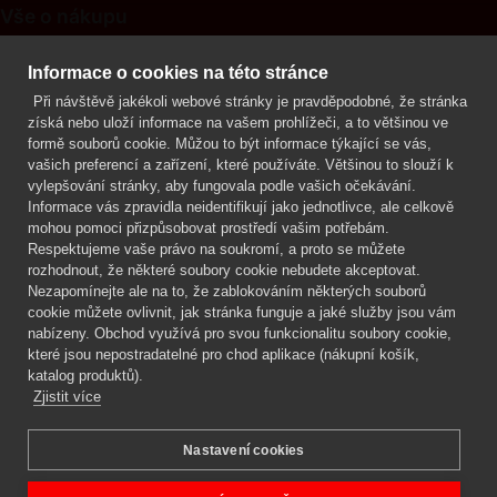
Vše o nákupu
Kontakt
Informace o cookies na této stránce
Při návštěvě jakékoli webové stránky je pravděpodobné, že stránka
Mgr. Lenka Žáčková
získá nebo uloží informace na vašem prohlížeči, a to většinou ve
OCHRANA ROSTLIN
formě souborů cookie. Můžou to být informace týkající se vás,
+420 608 748 548
vašich preferencí a zařízení, které používáte. Většinou to slouží k
vylepšování stránky, aby fungovala podle vašich očekávání.
www.ochranarostlin.cz
Informace vás zpravidla neidentifikují jako jednotlivce, ale celkově
mohou pomoci přizpůsobovat prostředí vašim potřebám.
Respektujeme vaše právo na soukromí, a proto se můžete
rozhodnout, že některé soubory cookie nebudete akceptovat.
Nezapomínejte ale na to, že zablokováním některých souborů
cookie můžete ovlivnit, jak stránka funguje a jaké služby jsou vám
nabízeny. Obchod využívá pro svou funkcionalitu soubory cookie,
které jsou nepostradatelné pro chod aplikace (nákupní košík,
katalog produktů).
Zjistit více
Nastavení cookies
Mgr. Lenka Žáčková,
OCHRANA ROSTLIN
Copyright © 2026 BIOAGENS - biologická ochrana rostlin.