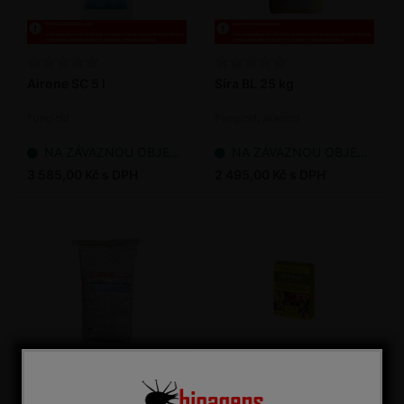
Airone SC 5 l
Síra BL 25 kg
Fungicid
Fungicid, akaricid
NA ZÁVAZNOU OBJEDNÁVKU
NA ZÁVAZNOU OBJEDNÁVKU
3 585,00 Kč s DPH
2 495,00 Kč s DPH