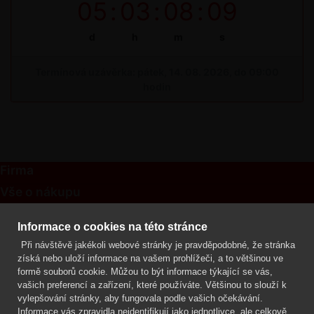
05
:
03
:
08
:
09
d
h
m
s
Termínová uzávěrka: pátek, 14. 08. 2026, do 09:00
hodin
Firma
Vše o nákupu
Kontakt
Informace o cookies na této stránce
Při návštěvě jakékoli webové stránky je pravděpodobné, že stránka
Mgr. Lenka Žáčková
získá nebo uloží informace na vašem prohlížeči, a to většinou ve
OCHRANA ROSTLIN
formě souborů cookie. Můžou to být informace týkající se vás,
+420 608 748 548
vašich preferencí a zařízení, které používáte. Většinou to slouží k
vylepšování stránky, aby fungovala podle vašich očekávání.
www.ochranarostlin.cz
Informace vás zpravidla neidentifikují jako jednotlivce, ale celkově