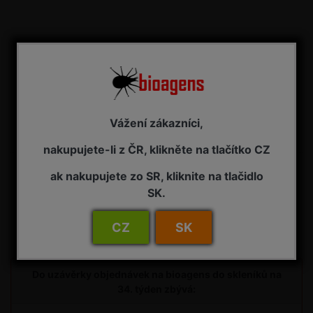
Grounded 5 l
Pomocný prostředek - smáčedlo
NA ZÁVAZNOU OBJEDNÁVKU
Vážení zákazníci,
5 635,00 Kč s DPH
nakupujete-li z ČR, klikněte na tlačítko CZ
ak nakupujete zo SR, kliknite na tlačidlo
SK.
Uzávěrka pro
CZ
SK
objednávky do skleníku
Do uzávěrky objednávek na bioagens do skleníků na
34. týden zbývá: