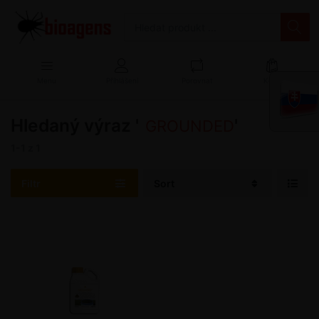
Menu
Přihlášení
Porovnat
Košík
Hledaný výraz '
'
GROUNDED
1-1
z
1
Filtr
Sort