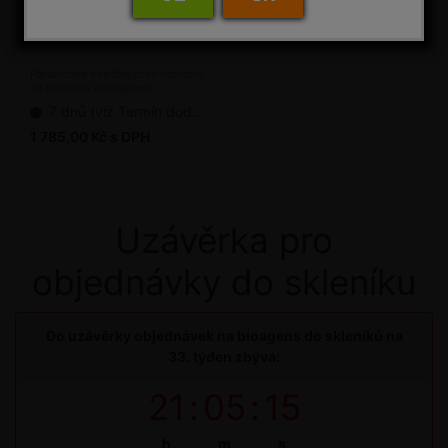
EN-STRIP
Parazitická vosička proti molicím
ve skleníku (bioagens)
7 dnů (viz Termín dodání bioagens)
1 785,00 Kč s DPH
Uzávěrka pro
objednávky do skleníku
Do uzávěrky objednávek na bioagens do skleníků na
33. týden zbývá:
21
:
05
:
15
h
m
s