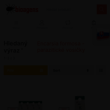
Menu
Přihlášení
Porovnat
Košík
Hledaný
'
Encarsia formosa -
výraz '
parazitické vosičky
1-3
z
3
Filtr
Sort