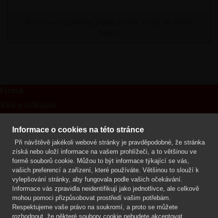
Termínová uzávěrka: pátek, 07. 08. 2026, do 09:00
hodin
Firma
Vše o nákupu
Kontakt
Informace o cookies na této stránce
Při návštěvě jakékoli webové stránky je pravděpodobné, že stránka
Mgr. Lenka Žáčková
získá nebo uloží informace na vašem prohlížeči, a to většinou ve
OCHRANA ROSTLIN
formě souborů cookie. Můžou to být informace týkající se vás,
+420 608 748 548
vašich preferencí a zařízení, které používáte. Většinou to slouží k
vylepšování stránky, aby fungovala podle vašich očekávání.
www.ochranarostlin.cz
Informace vás zpravidla neidentifikují jako jednotlivce, ale celkově
mohou pomoci přizpůsobovat prostředí vašim potřebám.
Respektujeme vaše právo na soukromí, a proto se můžete
rozhodnout, že některé soubory cookie nebudete akceptovat.