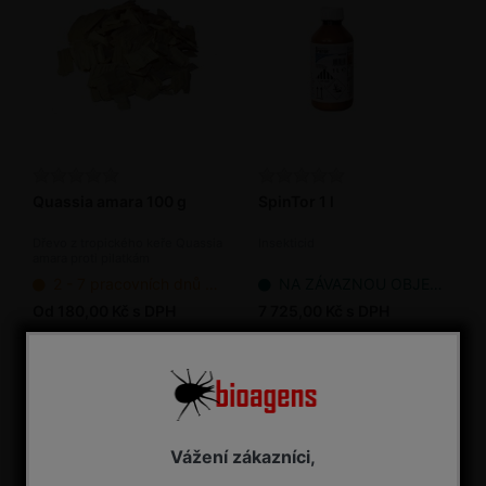
Quassia amara 100 g
SpinTor 1 l
Dřevo z tropického keře Quassia
Insekticid
amara proti pilatkám
2 - 7 pracovních dnů od objednání
NA ZÁVAZNOU OBJEDNÁVKU
Od 180,00 Kč s DPH
7 725,00 Kč s DPH
Vážení zákazníci,