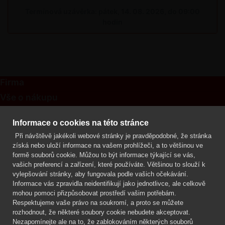
Termínová uzávěrka: pátek, 14. 08. 2026, do 09:00
hodin
Firma
Vše o nákupu
Kontakt
Informace o cookies na této stránce
Při návštěvě jakékoli webové stránky je pravděpodobné, že stránka
Mgr. Lenka Žáčková
získá nebo uloží informace na vašem prohlížeči, a to většinou ve
OCHRANA ROSTLIN
formě souborů cookie. Můžou to být informace týkající se vás,
+420 608 748 548
vašich preferencí a zařízení, které používáte. Většinou to slouží k
vylepšování stránky, aby fungovala podle vašich očekávání.
www.ochranarostlin.cz
Informace vás zpravidla neidentifikují jako jednotlivce, ale celkově
mohou pomoci přizpůsobovat prostředí vašim potřebám.
Respektujeme vaše právo na soukromí, a proto se můžete
rozhodnout, že některé soubory cookie nebudete akceptovat.
Nezapomínejte ale na to, že zablokováním některých souborů