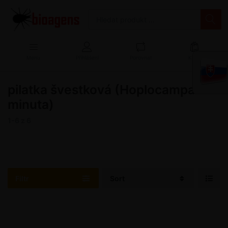
Menu
Přihlášení
Porovnat
Košík
pilatka švestková (Hoplocampa
minuta)
1-6
z
6
Filtr
Sort