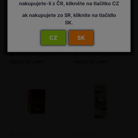
nakupujete-li z ČR, klikněte na tlačítko CZ
ak nakupujete zo SR, kliknite na tlačidlo
SK.
SpinTor 25 ml balení
SpinTor 50 ml balení
CZ
SK
Insekticid
Přírodní insekticidní přípravek
2 - 7 pracovních dnů od objednání
2 - 7 pracovních dnů od objednání
295,00 Kč s DPH
495,00 Kč s DPH