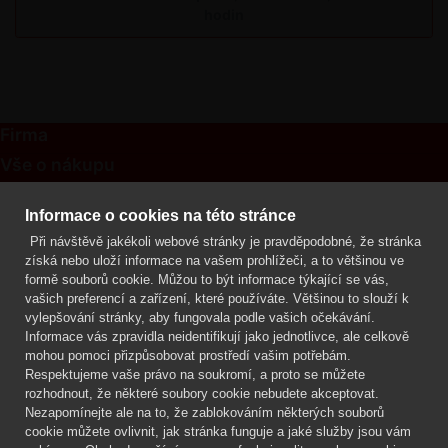
hodin
Firma
Vše o nákupu
Kontakt
Informace o cookies na této stránce
Při návštěvě jakékoli webové stránky je pravděpodobné, že stránka
Mgr. Lenka Žáčková
získá nebo uloží informace na vašem prohlížeči, a to většinou ve
OCHRANA ROSTLIN
formě souborů cookie. Můžou to být informace týkající se vás,
+420 608 748 548
vašich preferencí a zařízení, které používáte. Většinou to slouží k
vylepšování stránky, aby fungovala podle vašich očekávání.
www.ochranarostlin.cz
Informace vás zpravidla neidentifikují jako jednotlivce, ale celkově
mohou pomoci přizpůsobovat prostředí vašim potřebám.
Respektujeme vaše právo na soukromí, a proto se můžete
rozhodnout, že některé soubory cookie nebudete akceptovat.
Nezapomínejte ale na to, že zablokováním některých souborů
cookie můžete ovlivnit, jak stránka funguje a jaké služby jsou vám