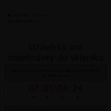
Insekticid
SKLADEM - připraveno k odeslání
85,00 Kč s DPH
Uzávěrka pro
objednávky do skleníku
Do uzávěrky objednávek na bioagens do skleníků na
34. týden zbývá:
07
:
01
:
04
:
24
d
h
m
s
Termínová uzávěrka: pátek, 14. 08. 2026, do 09:00