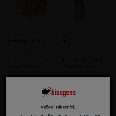
Quassia amara 100 g
SpinTor 1 l
Dřevo z tropického keře Quassia
Insekticid
amara proti pilatkám
2 - 7 pracovních dnů od objednání
NA ZÁVAZNOU OBJEDNÁVKU
Od 180,00 Kč s DPH
7 725,00 Kč s DPH
Vážení zákazníci,