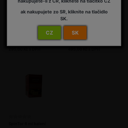
nakupujete-li z ČR, klikněte na tlačítko CZ
ak nakupujete zo SR, kliknite na tlačidlo
SK.
SpinTor 25 ml balení
SpinTor 50 ml balení
Insekticid
Přírodní insekticidní přípravek
CZ
SK
2 - 7 pracovních dnů od objednání
2 - 7 pracovních dnů od objednání
295,00 Kč s DPH
495,00 Kč s DPH
SpinTor 6 ml balení