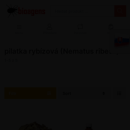
Menu
Přihlášení
Porovnat
Košík
pilatka rybízová (Nematus ribesii)
1-5
z
5
Filtr
Sort