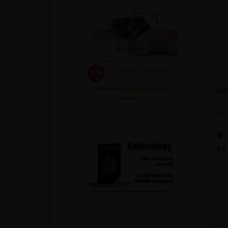
Spi
Ins
85