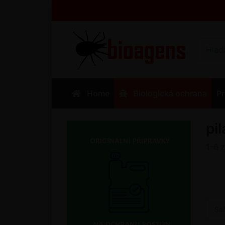
Home
Biologická ochrana
Pr
pi
1-6
Se