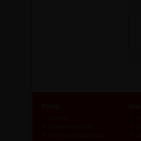
Firma
Vše
O firmě
Vr
Ochrana soukromí
D
GDPR a ochrana údajů
O