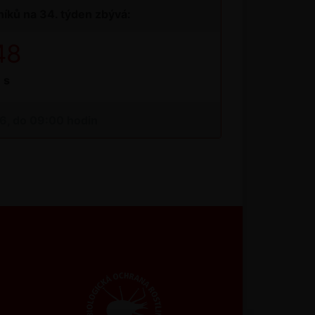
íků na 34. týden zbývá:
48
s
26, do 09:00 hodin