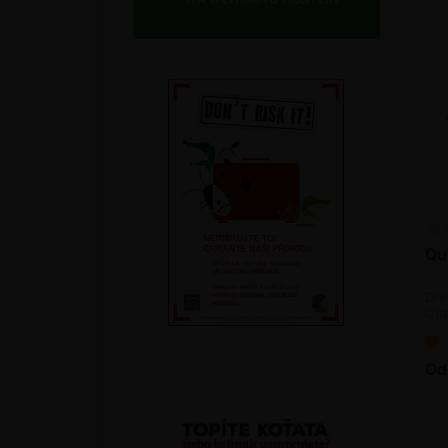
Qu
Dře
Qua
pil
Od