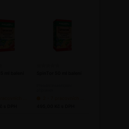
5 ml balení
SpinTor 50 ml balení
Přírodní insekticidní
přípravek
ních dnů od objednání
2 - 7 pracovních dnů od objednání
č s DPH
495,00 Kč s DPH