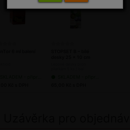
nTor 6 ml balení
STOPSET B – bílé
desky 25 x 10 cm
ekticid
Lepové desky proti
pilatkám 5 ks / bal.
SKLADEM - připraveno k odeslání
SKLADEM - připraveno k odeslání
,00 Kč s DPH
65,00 Kč s DPH
Uzávěrka pro objednáv