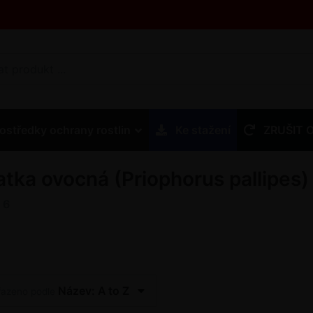
ostředky ochrany rostlin
Ke stažení
ZRUŠIT 
latka ovocná (Priophorus pallipes)
z
6
Název: A to Z
řazeno podle