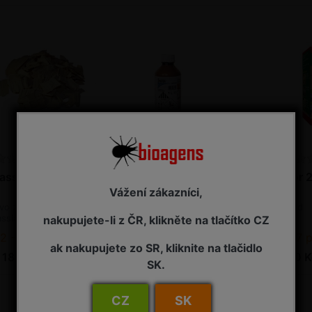
assia amara 100 g
SpinTor 1 l
SpinTor 2
Vážení zákazníci,
vo z tropického keře
Insekticid
Insekticid
ssia amara proti
nakupujete-li z ČR, klikněte na tlačítko CZ
atkám
2 - 7 pracovních dnů od objednání
NA ZÁVAZNOU OBJEDNÁVKU
2 - 7 pracov
ak nakupujete zo SR, kliknite na tlačidlo
 180,00 Kč s DPH
7 725,00 Kč s DPH
295,00 K
SK.
CZ
SK