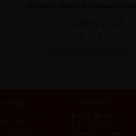
Do uzávěrky objednávek na bioagens do sklen
06
:
22
:
05
:
d
h
m
Termínová uzávěrka: pátek, 14. 08. 20
 o nákupu
Provozovatelka
ácení / reklamace zboží
Mgr. Lenka Žáčková
odací podmínky
OCHRANA ROSTLIN
bchodní podmínky
+420 608 748 548