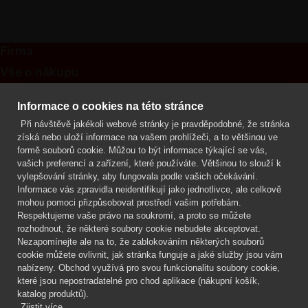
Firma
Vše o nákupu
Kontakt
Informace o cookies na této stránce
Při návštěvě jakékoli webové stránky je pravděpodobné, že stránka
Mgr. Lenka Žáčková
získá nebo uloží informace na vašem prohlížeči, a to většinou ve
OCHRANA ROSTLIN
formě souborů cookie. Můžou to být informace týkající se vás,
+420 608 748 548
vašich preferencí a zařízení, které používáte. Většinou to slouží k
vylepšování stránky, aby fungovala podle vašich očekávání.
www.ochranarostlin.cz
Informace vás zpravidla neidentifikují jako jednotlivce, ale celkově
mohou pomoci přizpůsobovat prostředí vašim potřebám.
Respektujeme vaše právo na soukromí, a proto se můžete
rozhodnout, že některé soubory cookie nebudete akceptovat.
Nezapomínejte ale na to, že zablokováním některých souborů
cookie můžete ovlivnit, jak stránka funguje a jaké služby jsou vám
nabízeny. Obchod využívá pro svou funkcionalitu soubory cookie,
které jsou nepostradatelné pro chod aplikace (nákupní košík,
katalog produktů).
Zjistit více