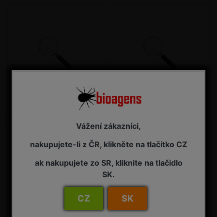
mšice bavlníková
sviluška chmelová
Vážení zákazníci,
nakupujete-li z ČR, klikněte na tlačítko CZ
ak nakupujete zo SR, kliknite na tlačidlo
SK.
CZ
SK