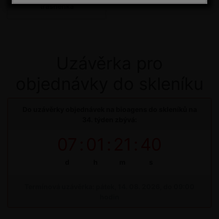
třásněnka
Uzávěrka pro
objednávky do skleníku
Do uzávěrky objednávek na bioagens do skleníků na
34. týden zbývá:
07
:
01
:
21
:
39
d
h
m
s
Termínová uzávěrka: pátek, 14. 08. 2026, do 09:00
hodin