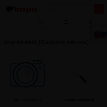
Menu
Přihlášení
Porovnat
Košík
okurka setá (Cucumis sativus)
vrtalka rajčatová
molice skleníková