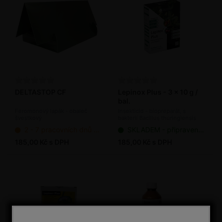
DELTASTOP CF
Lepinox Plus - 3 x 10 g /
bal.
Feromonový lapák - obaleč
Insekticid - biopreparát, s
švestkový
bakterií Bacillus thuringiensis
2 - 7 pracovních dnů od objednání
SKLADEM - připraveno k odeslání
185,00 Kč s DPH
185,00 Kč s DPH