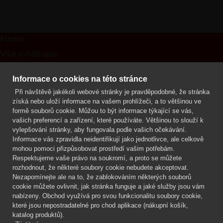
Firma
Vše o nákupu
Kontakt
Informace o cookies na této stránce
Při návštěvě jakékoli webové stránky je pravděpodobné, že stránka
Mgr. Lenka Žáčková
získá nebo uloží informace na vašem prohlížeči, a to většinou ve
OCHRANA ROSTLIN
formě souborů cookie. Můžou to být informace týkající se vás,
+420 608 748 548
vašich preferencí a zařízení, které používáte. Většinou to slouží k
vylepšování stránky, aby fungovala podle vašich očekávání.
www.ochranarostlin.cz
Informace vás zpravidla neidentifikují jako jednotlivce, ale celkově
mohou pomoci přizpůsobovat prostředí vašim potřebám.
Respektujeme vaše právo na soukromí, a proto se můžete
rozhodnout, že některé soubory cookie nebudete akceptovat.
Nezapomínejte ale na to, že zablokováním některých souborů
cookie můžete ovlivnit, jak stránka funguje a jaké služby jsou vám
nabízeny. Obchod využívá pro svou funkcionalitu soubory cookie,
které jsou nepostradatelné pro chod aplikace (nákupní košík,
katalog produktů).