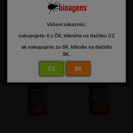
Vážení zákazníci,
Lepinox Plus 1 kg / bal.
SpinTor 1 l
nakupujete-li z ČR, klikněte na tlačítko CZ
Insekticid - biopreparát, s
Insekticid
bakterií Bacillus thuringiensis
ak nakupujete zo SR, kliknite na tlačidlo
NA ZÁVAZNOU OBJEDNÁVKU
NA ZÁVAZNOU OBJEDNÁVKU
SK.
1 795,00 Kč s DPH
7 725,00 Kč s DPH
CZ
SK