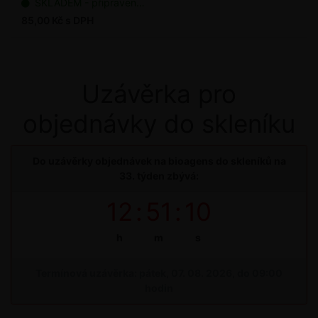
SKLADEM - připraveno k odeslání
85,00 Kč s DPH
Uzávěrka pro
objednávky do skleníku
Do uzávěrky objednávek na bioagens do skleníků na
33. týden zbývá:
12
:
51
:
10
h
m
s
Termínová uzávěrka: pátek, 07. 08. 2026, do 09:00
hodin