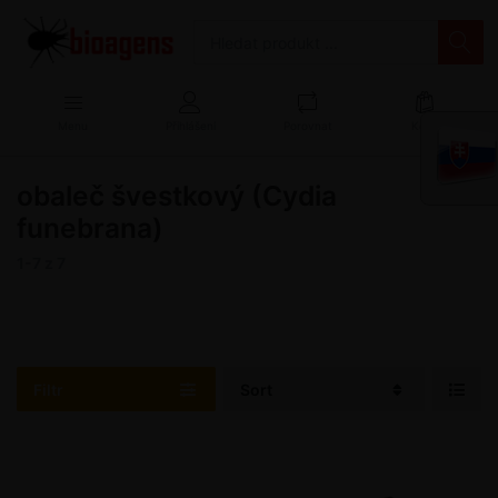
Menu
Přihlášení
Porovnat
Košík
obaleč švestkový (Cydia
funebrana)
1-7
z
7
Filtr
Sort