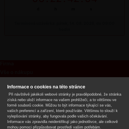
d
h
m
s
Termínová uzávěrka: pátek, 14. 08. 2026, do 09:00
hodin
Firma
Vše o nákupu
Kontakt
Informace o cookies na této stránce
Při návštěvě jakékoli webové stránky je pravděpodobné, že stránka
Mgr. Lenka Žáčková
získá nebo uloží informace na vašem prohlížeči, a to většinou ve
OCHRANA ROSTLIN
formě souborů cookie. Můžou to být informace týkající se vás,
+420 608 748 548
vašich preferencí a zařízení, které používáte. Většinou to slouží k
vylepšování stránky, aby fungovala podle vašich očekávání.
www.ochranarostlin.cz
Informace vás zpravidla neidentifikují jako jednotlivce, ale celkově
mohou pomoci přizpůsobovat prostředí vašim potřebám.