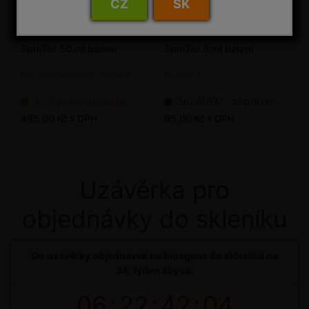
CZ
SK
SpinTor 50 ml balení
SpinTor 6 ml balení
Přírodní insekticidní přípravek
Insekticid
2 - 7 pracovních dnů od objednání
SKLADEM - připraveno k odeslání
495,00 Kč s DPH
85,00 Kč s DPH
Uzávěrka pro
objednávky do skleníku
Do uzávěrky objednávek na bioagens do skleníků na
34. týden zbývá:
06
:
22
:
42
:
04