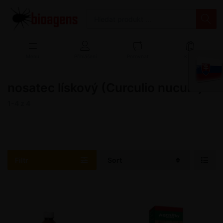
Menu
Přihlášení
Porovnat
Košík
nosatec lískový (Curculio nucum)
1-4
z
4
Filtr
Sort