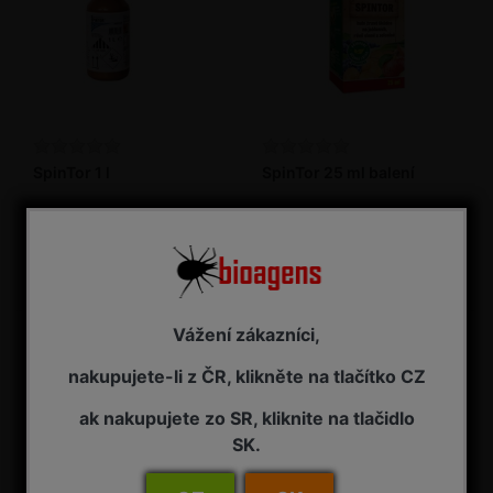
SpinTor 1 l
SpinTor 25 ml balení
Insekticid
Insekticid
NA ZÁVAZNOU OBJEDNÁVKU
2 - 7 pracovních dnů od objednání
7 725,00 Kč s DPH
295,00 Kč s DPH
Vážení zákazníci,
nakupujete-li z ČR, klikněte na tlačítko CZ
ak nakupujete zo SR, kliknite na tlačidlo
SK.