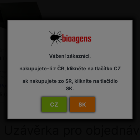
Vážení zákazníci,
LTASTOP SM
nakupujete-li z ČR, klikněte na tlačítko CZ
omonový lapák - sada
 odchyt nesytka
ak nakupujete zo SR, kliknite na tlačidlo
loňová
Podle typu lapáku
SK.
5,00 Kč s DPH
CZ
SK
Uzávěrka pro objednáv