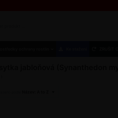
ostředky ochrany rostlin
Ke stažení
ZRUŠIT 
sytka jabloňová (Synanthedon m
z
1
Název: A to Z
řazeno podle