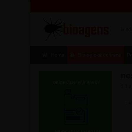
Home
Biologická ochrana
Pr
ne
1-1
Se