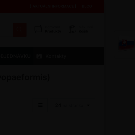
AKTUÁLNÍ INFORMACE
BLOG
Porovnat
Nákupní
Produkty
Košík
OBJEDNÁVKU
Kontakty
yopaeformis)
24
na stránku