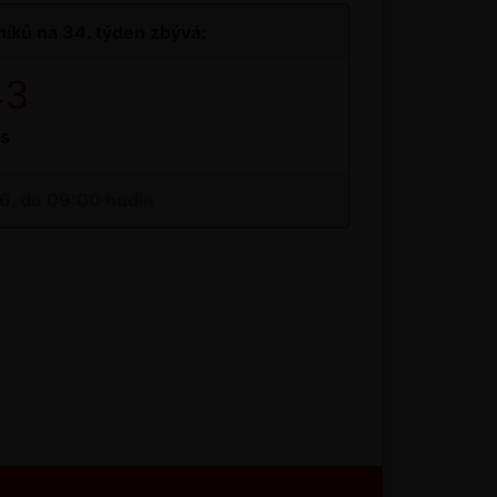
íků na 34. týden zbývá:
42
s
26, do 09:00 hodin