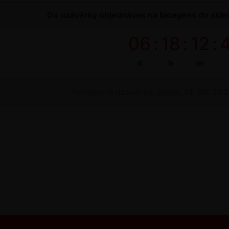
Do uzávěrky objednávek na bioagens do sklen
06
:
18
:
12
:
d
h
m
Termínová uzávěrka: pátek, 14. 08. 20