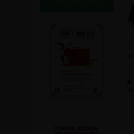
DE
Fer
pro
jab
20