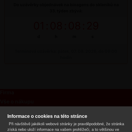
Do uzávěrky objednávek na bioagens do skleníků na
33. týden zbývá:
01
:
08
:
08
:
29
d
h
m
s
Termínová uzávěrka: pátek, 07. 08. 2026, do 09:00
hodin
Firma
Vše o nákupu
Kontakt
Informace o cookies na této stránce
Při návštěvě jakékoli webové stránky je pravděpodobné, že stránka
Mgr. Lenka Žáčková
získá nebo uloží informace na vašem prohlížeči, a to většinou ve