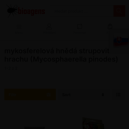
Menu
Přihlášení
Porovnat
Košík
mykosferelová hnědá strupovitost
hrachu (Mycosphaerella pinodes)
1-2
z
2
Filtr
Sort