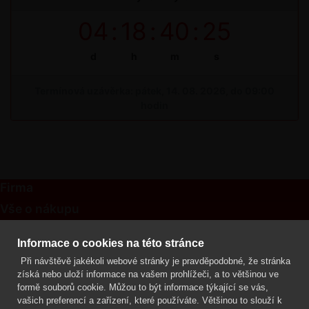
04
:
18
:
40
:
25
d
h
m
s
Termínová uzávěrka: pátek, 14. 08. 2026, do 09:00
hodin
Firma
Vše o nákupu
Kontakt
Informace o cookies na této stránce
Při návštěvě jakékoli webové stránky je pravděpodobné, že stránka
Mgr. Lenka Žáčková
získá nebo uloží informace na vašem prohlížeči, a to většinou ve
OCHRANA ROSTLIN
formě souborů cookie. Můžou to být informace týkající se vás,
+420 608 748 548
vašich preferencí a zařízení, které používáte. Většinou to slouží k