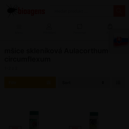
Menu
Přihlášení
Porovnat
Košík
mšice skleníková Aulacorthum
circumflexum
1-2
z
2
Filtr
Sort