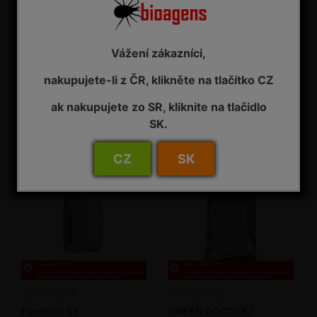
Vážení zákazníci,
Flowbrix 10 l
Flowbrix 20 l
nakupujete-li z ČR, klikněte na tlačítko CZ
Měďnatý fungicid
Měďnatý fungicid
ak nakupujete zo SR, kliknite na tlačidlo
NA ZÁVAZNOU OBJEDNÁVKU
NA ZÁVAZNOU OBJEDNÁVKU
SK.
7 385,00 Kč s DPH
13 835,00 Kč s DPH
CZ
SK
Flowbrix 5 l
GREEN DOCTOR /