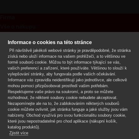
Firma
Vše o nákupu
Kontakt
Informace o cookies na této stránce
Při návštěvě jakékoli webové stránky je pravděpodobné, že stránka
Mgr. Lenka Žáčková
získá nebo uloží informace na vašem prohlížeči, a to většinou ve
OCHRANA ROSTLIN
formě souborů cookie. Můžou to být informace týkající se vás,
+420 608 748 548
vašich preferencí a zařízení, které používáte. Většinou to slouží k
vylepšování stránky, aby fungovala podle vašich očekávání.
www.ochranarostlin.cz
Informace vás zpravidla neidentifikují jako jednotlivce, ale celkově
mohou pomoci přizpůsobovat prostředí vašim potřebám.
Respektujeme vaše právo na soukromí, a proto se můžete
rozhodnout, že některé soubory cookie nebudete akceptovat.
Nezapomínejte ale na to, že zablokováním některých souborů
cookie můžete ovlivnit, jak stránka funguje a jaké služby jsou vám
nabízeny. Obchod využívá pro svou funkcionalitu soubory cookie,
které jsou nepostradatelné pro chod aplikace (nákupní košík,
katalog produktů).
Zjistit více