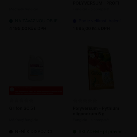
POLYVERSUM - PROFI
Měďnatý fungicid
Fungicid - biopreparát
NA ZÁVAZNOU OBJEDNÁVKU
Podle velikosti balení
4 195,00 Kč s DPH
1 695,00 Kč s DPH
Grifon SC 5 l
Polyversum - Pythium
oligandrum 5 g
Měďnatý fungicid
Fungicid - biopreparát
NENÍ K DISPOZICI
SKLADEM - připraveno k odeslání