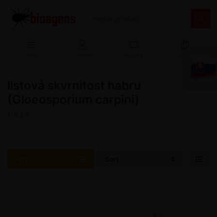
Menu
Přihlášení
Porovnat
Košík
listová skvrnitost habru
(Gloeosporium carpini)
1-8
z
8
Filtr
Sort