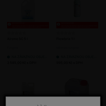
Airone SC 5 l
Flowbrix 1 l
Fungicid
Měďnatý fungicid
NA ZÁVAZNOU OBJEDNÁVKU
NA ZÁVAZNOU OBJEDNÁVKU
3 585,00 Kč s DPH
995,00 Kč s DPH