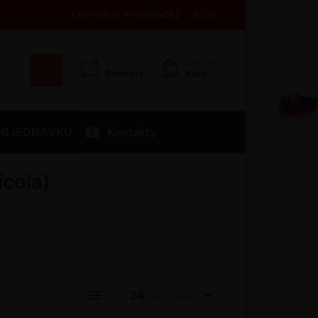
AKTUÁLNÍ INFORMACE
BLOG
Porovnat
Nákupní
Produkty
Košík
OBJEDNÁVKU
Kontakty
icola)
24
na stránku