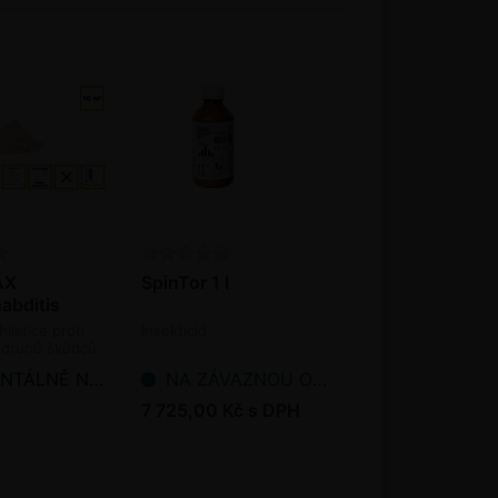
AX
SpinTor 1 l
abditis
- 5 mil. ks /
hlístice proti
Insekticid
e druhů škůdců
NĚ NEDOSTUPNÉ
NA ZÁVAZNOU OBJEDNÁVKU
7 725,00 Kč s DPH