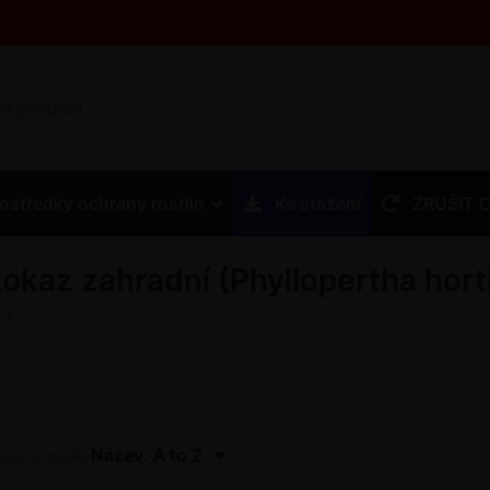
ostředky ochrany rostlin
Ke stažení
ZRUŠIT 
stokaz zahradní (Phyllopertha hort
z
7
Název: A to Z
řazeno podle