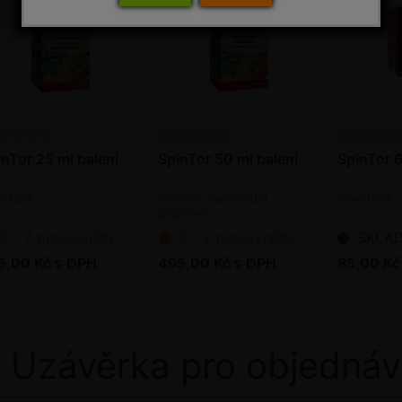
inTor 25 ml balení
SpinTor 50 ml balení
SpinTor 6
ekticid
Přírodní insekticidní
Insekticid
přípravek
2 - 7 pracovních dnů od objednání
2 - 7 pracovních dnů od objednání
SKLADEM - p
5,00 Kč s DPH
495,00 Kč s DPH
85,00 Kč
Uzávěrka pro objednáv