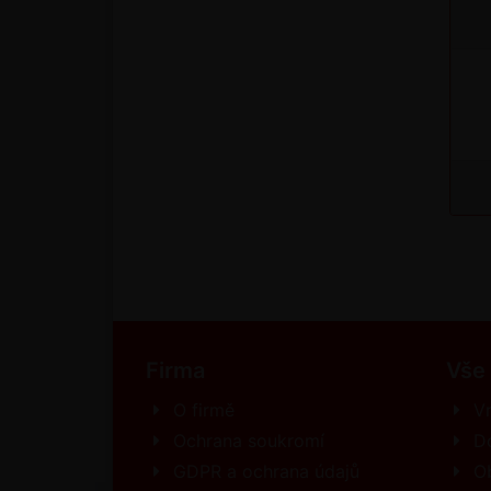
Firma
Vše
O firmě
Vr
Ochrana soukromí
D
GDPR a ochrana údajů
O