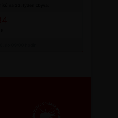
íků na 33. týden zbývá:
34
s
26, do 09:00 hodin