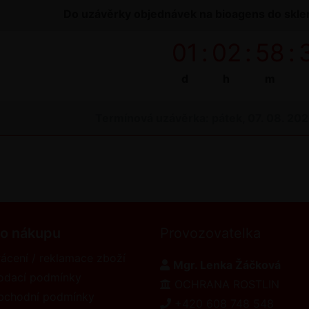
Do uzávěrky objednávek na bioagens do sklen
01
:
02
:
58
:
d
h
m
Termínová uzávěrka: pátek, 07. 08. 20
 o nákupu
Provozovatelka
ácení / reklamace zboží
Mgr. Lenka Žáčková
odací podmínky
OCHRANA ROSTLIN
bchodní podmínky
+420 608 748 548