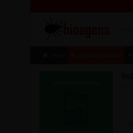
Home
Biologická ochrana
Pr
li
1-7
Se