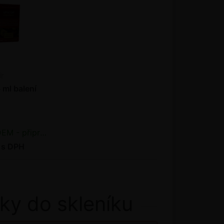
 ml balení
řipraveno k odeslání
 s DPH
ky do skleníku