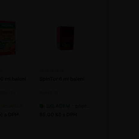
0 ml balení
SpinTor 6 ml balení
ekticidní
Insekticid
ních dnů od objednání
SKLADEM - připraveno k odeslání
č s DPH
85,00 Kč s DPH