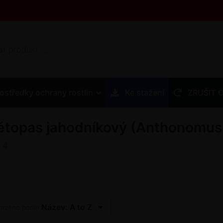
ostředky ochrany rostlin
Ke stažení
ZRUŠIT 
ětopas jahodníkový (Anthonomus 
z
4
Název: A to Z
řazeno podle