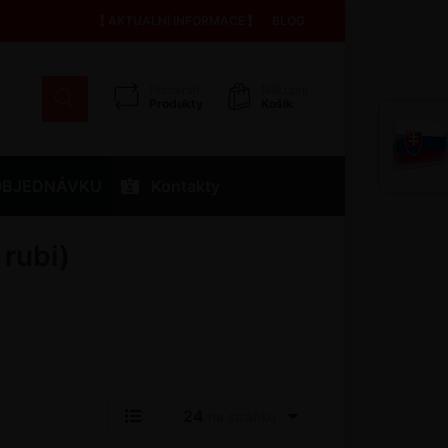
AKTUÁLNÍ INFORMACE
BLOG
Porovnat
Nákupní
Produkty
Košík
OBJEDNÁVKU
Kontakty
rubi)
24
na stránku