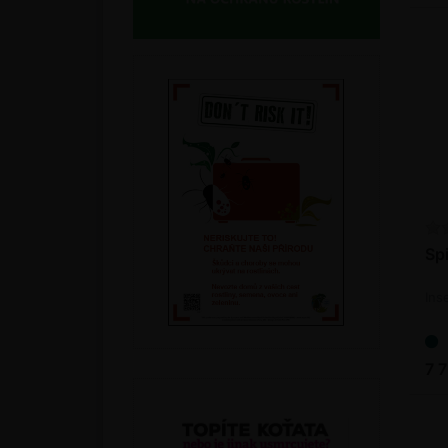
Spi
Ins
7 