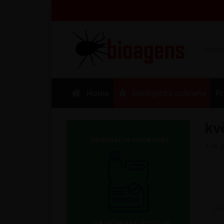
Home
Biologická ochrana
Pr
kv
1-4
Se