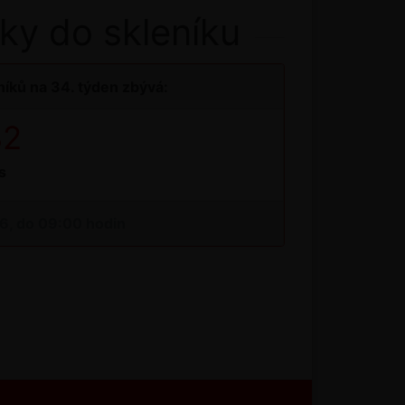
ky do skleníku
íků na 34. týden zbývá:
32
s
26, do 09:00 hodin