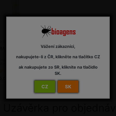
Vážení zákazníci,
RAMIDASTOP HH
nakupujete-li z ČR, klikněte na tlačítko CZ
omonový lapák -
žice mramorovaná
ak nakupujete zo SR, kliknite na tlačidlo
2 - 7 pracovních dnů od objednání
SK.
5,00 Kč s DPH
CZ
SK
Uzávěrka pro objednáv