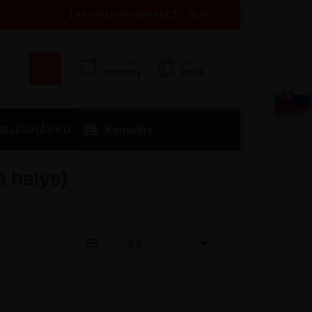
AKTUÁLNÍ INFORMACE
BLOG
Porovnat
Nákupní
Produkty
Košík
OBJEDNÁVKU
Kontakty
 halys)
24
na stránku