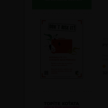
PY
Fer
kně
32