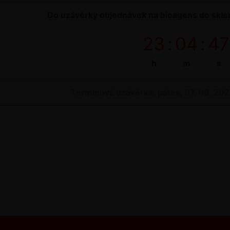
Do uzávěrky objednávek na bioagens do sklen
23
:
04
:
46
h
m
s
Termínová uzávěrka: pátek, 07. 08. 20