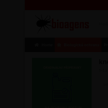
Home
Biologická ochrana
Pr
kn
1-1
Se