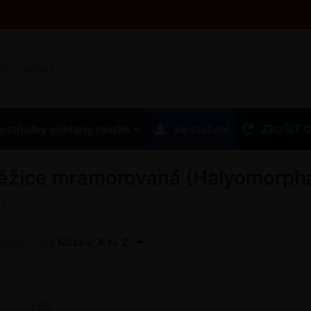
ostředky ochrany rostlin
Ke stažení
ZRUŠIT 
ěžice mramorovaná (Halyomorpha
z
1
Název: A to Z
řazeno podle