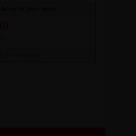
íků na 34. týden zbývá:
37
s
26, do 09:00 hodin