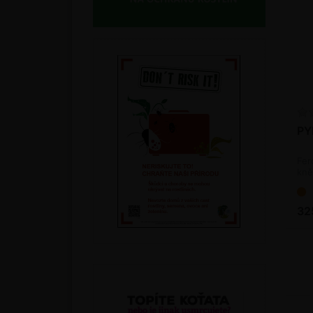
PY
Fer
kně
32