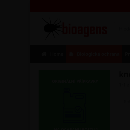
Home
Biologická ochrana
Pr
kn
1-1
Se