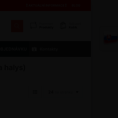
AKTUÁLNÍ INFORMACE
BLOG
Porovnat
Nákupní
Produkty
Košík
OBJEDNÁVKU
Kontakty
 halys)
24
na stránku