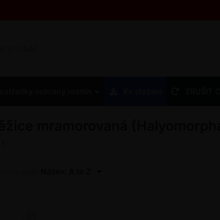
ostředky ochrany rostlin
Ke stažení
ZRUŠIT 
ěžice mramorovaná (Halyomorpha
z
1
Název: A to Z
řazeno podle