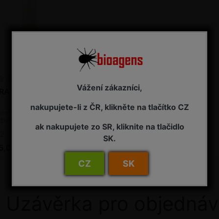
Vážení zákazníci,
RAMIDASTOP HH
nakupujete-li z ČR, klikněte na tlačítko CZ
omonový lapák -
žice mramorovaná
ak nakupujete zo SR, kliknite na tlačidlo
2 - 7 pracovních dnů od objednání
SK.
5,00 Kč s DPH
CZ
SK
Uzávěrka pro objednáv