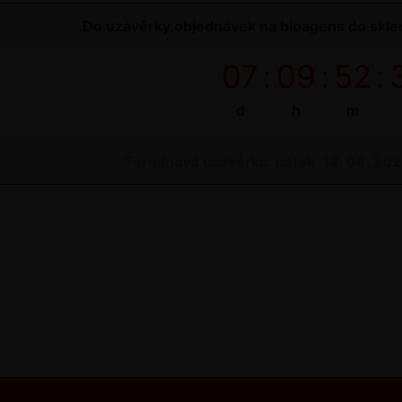
Do uzávěrky objednávek na bioagens do sklen
07
:
09
:
52
:
d
h
m
Termínová uzávěrka: pátek, 14. 08. 20