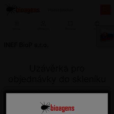
Menu
Přihlášení
Porovnat
Košík
INEF BioP s.r.o.
Uzávěrka pro
objednávky do skleníku
Do uzávěrky objednávek na bioagens do skleníků na
34. týden zbývá:
05
:
05
:
22
:
27