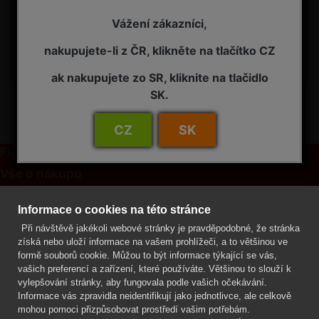
d
h
m
s
Vážení zákazníci,
nakupujete-li z ČR, klikněte na tlačítko CZ
Termínová uzávěrka: pátek, 14. 08. 2026, do 09:00
hodin
ak nakupujete zo SR, kliknite na tlačidlo
SK.
CZ
SK
Firma
Vše o nákupu
Kontakt
Informace o cookies na této stránce
Při návštěvě jakékoli webové stránky je pravděpodobné, že stránka
Mgr. Lenka Žáčková
získá nebo uloží informace na vašem prohlížeči, a to většinou ve
OCHRANA ROSTLIN
formě souborů cookie. Můžou to být informace týkající se vás,
+420 608 748 548
vašich preferencí a zařízení, které používáte. Většinou to slouží k
vylepšování stránky, aby fungovala podle vašich očekávání.
www.ochranarostlin.cz
Informace vás zpravidla neidentifikují jako jednotlivce, ale celkově
mohou pomoci přizpůsobovat prostředí vašim potřebám.