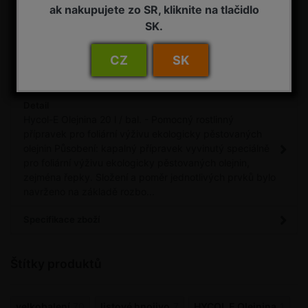
ak nakupujete zo SR, kliknite na tlačidlo
SK.
Porovnat
Máte dotaz?
CZ
SK
Detail
Hycol-E Olejnina 20 l / bal. - Pomocný rostlinný
přípravek pro foliární výživu ekologicky pěstovaných
olejnin Působení: kapalný přípravek vyvinutý speciálně
pro foliární výživu ekologicky pěstovaných olejnin,
zejména řepky. Složení a poměr jednotlivých prvků bylo
navrženo na základě rozbo...
Specifikace zboží
Štítky produktů
velkobalení
70
listové hnojivo
7
HYCOL E Olejnina
1