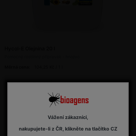
Hycol-E Olejnina 20 l
Pomocný rostlinný přípravek - hnojivo
Měrná cena:
104,25 Kč / 1 l
2 085,00 Kč s DPH
Dostupnost:
NA ZÁVAZNOU OBJEDNÁVKU
Přidat do košíku
Vážení zákazníci,
nakupujete-li z ČR, klikněte na tlačítko CZ
Stáhnout bezpečnostní list