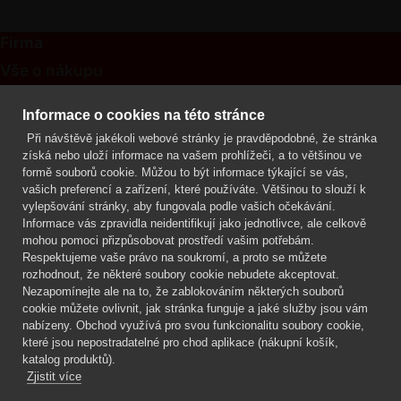
Firma
Vše o nákupu
Kontakt
Informace o cookies na této stránce
Při návštěvě jakékoli webové stránky je pravděpodobné, že stránka
Mgr. Lenka Žáčková
získá nebo uloží informace na vašem prohlížeči, a to většinou ve
OCHRANA ROSTLIN
formě souborů cookie. Můžou to být informace týkající se vás,
+420 608 748 548
vašich preferencí a zařízení, které používáte. Většinou to slouží k
vylepšování stránky, aby fungovala podle vašich očekávání.
www.ochranarostlin.cz
Informace vás zpravidla neidentifikují jako jednotlivce, ale celkově
mohou pomoci přizpůsobovat prostředí vašim potřebám.
Respektujeme vaše právo na soukromí, a proto se můžete
rozhodnout, že některé soubory cookie nebudete akceptovat.
Nezapomínejte ale na to, že zablokováním některých souborů
cookie můžete ovlivnit, jak stránka funguje a jaké služby jsou vám
nabízeny. Obchod využívá pro svou funkcionalitu soubory cookie,
které jsou nepostradatelné pro chod aplikace (nákupní košík,
katalog produktů).
Zjistit více