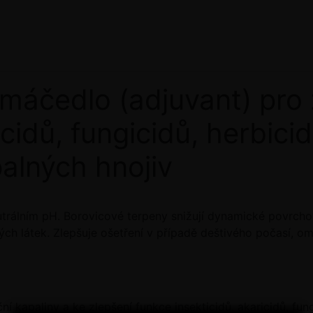
máčedlo (adjuvant) pro 
ricidů, fungicidů, herbi
alných hnojiv
trálním pH. Borovicové terpeny snižují dynamické povrcho
ých látek. Zlepšuje ošetření v případě deštivého počasí, o
ační kapaliny a ke zlepšení funkce insekticidů, akaricidů, f