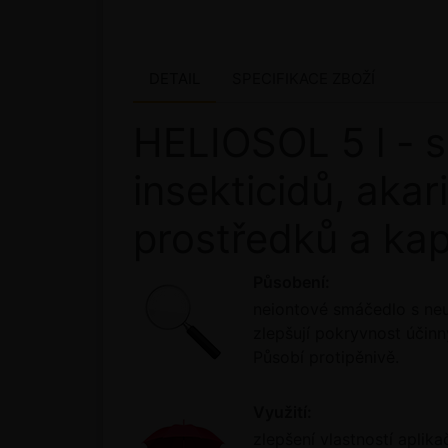
DETAIL
SPECIFIKACE ZBOŽÍ
HELIOSOL 5 l - s
insekticidů, aka
prostředků a kap
Působení:
neiontové smáčedlo s neu
zlepšují pokryvnost účinn
Působí protipěnivě.
Využití:
zlepšení vlastností aplik