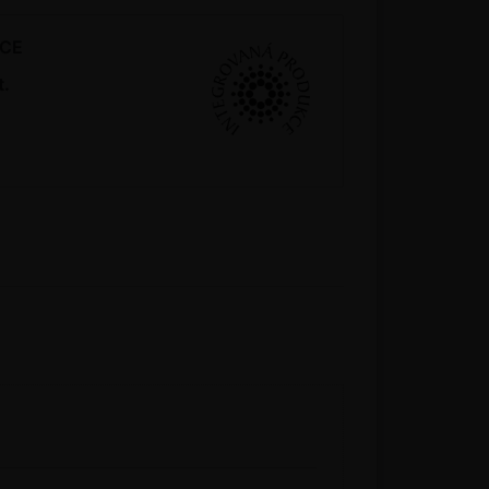
KCE
t.