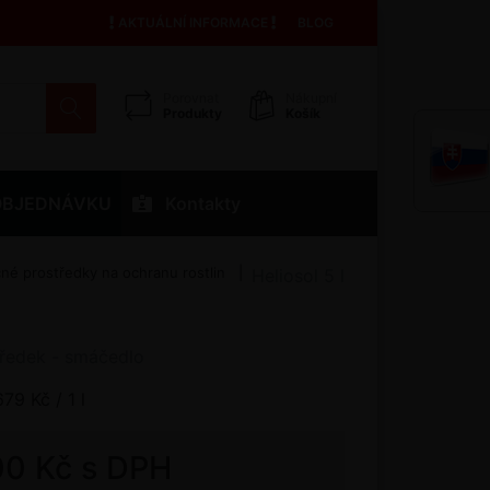
AKTUÁLNÍ INFORMACE
BLOG
Porovnat
Nákupní
Produkty
Košík
OBJEDNÁVKU
Kontakty
é prostředky na ochranu rostlin
Heliosol 5 l
ředek - smáčedlo
679 Kč / 1 l
00 Kč s DPH