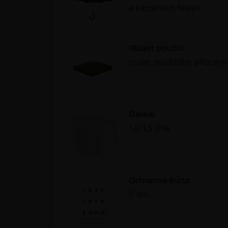
a kapalných hnojiv.
Oblast použití:
podle použitého přípravk
Dávka:
1,0-1,5 l/ha.
Ochranná lhůta:
0 dní.