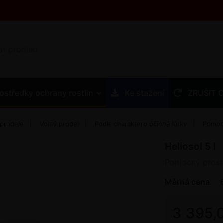
ostředky ochrany rostlin
Ke stažení
ZRUŠIT 
 prodeje
Volný prodej
Podle charakteru účinné látky
Pomocn
Heliosol 5 l
Pomocný prost
Měrná cena:
3 395,