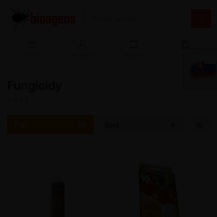
Menu
Přihlášení
Porovnat
Košík
Fungicidy
1-7
z
7
Filtr
Sort