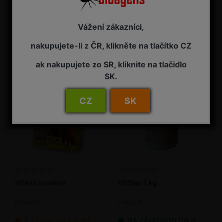
PROTI PADLÍ (Kumulus
Sulfurus 3x15 g
WG) 2 x 15 g
Fungicidní a akaricidní přípravek
Kontaktní fungicid
Vážení zákazníci,
2 - 7 pracovních dnů od objednání
2 - 7 pracovních dnů od objednání
nakupujete-li z ČR, klikněte na tlačítko CZ
75,00 Kč s DPH
75,00 Kč s DPH
ak nakupujete zo SR, kliknite na tlačidlo
SK.
CZ
SK
Vitální broskev
VitiSan 1 kg
Fungicid
Fungicid
2 - 7 pracovních dnů od objednání
NA ZÁVAZNOU OBJEDNÁVKU