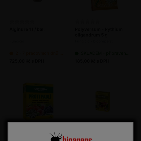
Alginure 1 l / bal.
Polyversum - Pythium
oligandrum 5 g
Fungicid
Fungicid - biopreparát
2 - 7 pracovních dnů od objednání
SKLADEM - připraveno k odeslání
725,00 Kč s DPH
185,00 Kč s DPH