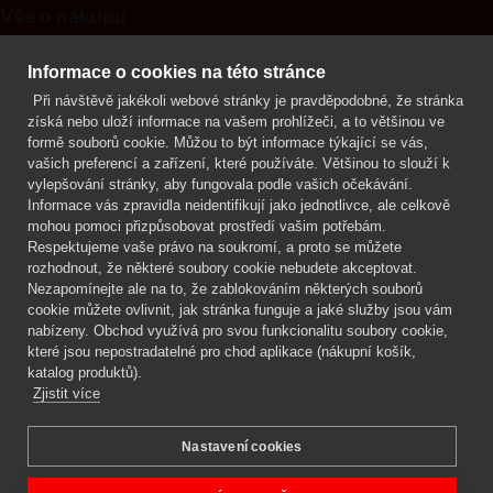
Vše o nákupu
Kontakt
Informace o cookies na této stránce
Při návštěvě jakékoli webové stránky je pravděpodobné, že stránka
Mgr. Lenka Žáčková
získá nebo uloží informace na vašem prohlížeči, a to většinou ve
OCHRANA ROSTLIN
formě souborů cookie. Můžou to být informace týkající se vás,
+420 608 748 548
vašich preferencí a zařízení, které používáte. Většinou to slouží k
vylepšování stránky, aby fungovala podle vašich očekávání.
www.ochranarostlin.cz
Informace vás zpravidla neidentifikují jako jednotlivce, ale celkově
mohou pomoci přizpůsobovat prostředí vašim potřebám.
Respektujeme vaše právo na soukromí, a proto se můžete
rozhodnout, že některé soubory cookie nebudete akceptovat.
Nezapomínejte ale na to, že zablokováním některých souborů
cookie můžete ovlivnit, jak stránka funguje a jaké služby jsou vám
nabízeny. Obchod využívá pro svou funkcionalitu soubory cookie,
které jsou nepostradatelné pro chod aplikace (nákupní košík,
katalog produktů).
Zjistit více
Nastavení cookies
Mgr. Lenka Žáčková,
OCHRANA ROSTLIN
Copyright © 2026 BIOAGENS - biologická ochrana rostlin.