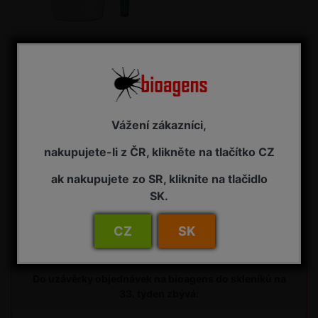
DELTASTOP CC
Feromonový lapák - sada pro
odchyt drvopleň obecný
Podle typu lapáku
Vážení zákazníci,
205,00 Kč s DPH
nakupujete-li z ČR, klikněte na tlačítko CZ
ak nakupujete zo SR, kliknite na tlačidlo
SK.
Uzávěrka pro
CZ
SK
objednávky do skleníku
Do uzávěrky objednávek na bioagens do skleníků na
33. týden zbývá: