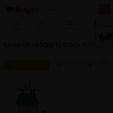
Menu
Přihlášení
Porovnat
Košík
drvopleň obecný (Cossus cossus)
1-1
z
1
Filtr
Sort