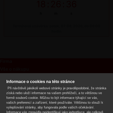
18
:
26
:
36
h
m
s
Termínová uzávěrka: pátek, 07. 08. 2026, do 09:00
hodin
Firma
Vše o nákupu
Kontakt
Informace o cookies na této stránce
Při návštěvě jakékoli webové stránky je pravděpodobné, že stránka
Mgr. Lenka Žáčková
získá nebo uloží informace na vašem prohlížeči, a to většinou ve
OCHRANA ROSTLIN
formě souborů cookie. Můžou to být informace týkající se vás,
+420 608 748 548
vašich preferencí a zařízení, které používáte. Většinou to slouží k
vylepšování stránky, aby fungovala podle vašich očekávání.
www.ochranarostlin.cz
Informace vás zpravidla neidentifikují jako jednotlivce, ale celkově