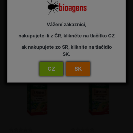
Vážení zákazníci,
Lepidlo na ochranu
SpinTor 1 l
stromů 250 ml
nakupujete-li z ČR, klikněte na tlačítko CZ
Pasivní pomocný prostředek -
Insekticid
lepidlo na hmyz
ak nakupujete zo SR, kliknite na tlačidlo
2 - 7 pracovních dnů od objednání
NA ZÁVAZNOU OBJEDNÁVKU
SK.
195,00 Kč s DPH
7 725,00 Kč s DPH
CZ
SK