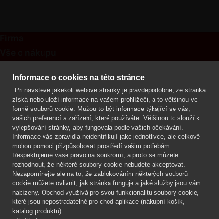
Firma
Vše o nákupu
Kontakt
Informace o cookies na této stránce
Při návštěvě jakékoli webové stránky je pravděpodobné, že stránka
Mgr. Lenka Žáčková
získá nebo uloží informace na vašem prohlížeči, a to většinou ve
OCHRANA ROSTLIN
formě souborů cookie. Můžou to být informace týkající se vás,
+420 608 748 548
vašich preferencí a zařízení, které používáte. Většinou to slouží k
vylepšování stránky, aby fungovala podle vašich očekávání.
www.ochranarostlin.cz
Informace vás zpravidla neidentifikují jako jednotlivce, ale celkově
mohou pomoci přizpůsobovat prostředí vašim potřebám.
Respektujeme vaše právo na soukromí, a proto se můžete
rozhodnout, že některé soubory cookie nebudete akceptovat.
Nezapomínejte ale na to, že zablokováním některých souborů
cookie můžete ovlivnit, jak stránka funguje a jaké služby jsou vám
nabízeny. Obchod využívá pro svou funkcionalitu soubory cookie,
které jsou nepostradatelné pro chod aplikace (nákupní košík,
katalog produktů).