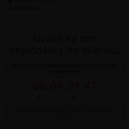
SKLADEM - připraveno k odeslání
85,00 Kč s DPH
Uzávěrka pro
objednávky do skleníku
Do uzávěrky objednávek na bioagens do skleníků na
34. týden zbývá:
06
:
04
:
01
:
46
d
h
m
s
Termínová uzávěrka: pátek, 14. 08. 2026, do 09:00
hodin