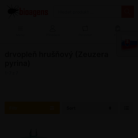
Menu
Přihlášení
Porovnat
Košík
drvopleň hrušňový (Zeuzera
pyrina)
1-7
z
7
Filtr
Sort