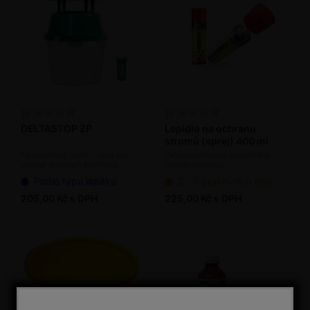
DELTASTOP ZP
Lepidlo na ochranu
stromů (sprej) 400 ml
Feromonový lapák - sada pro
Pasivní pomocný prostředek -
odchyt drvopleň hrušňový
lepidlo na hmyz
Podle typu lapáku
2 - 7 pracovních dnů od objednání
205,00 Kč s DPH
225,00 Kč s DPH