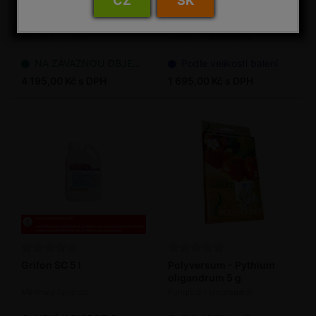
CZ
SK
Flowbrix 5 l
GREEN DOCTOR /
POLYVERSUM - PROFI
Měďnatý fungicid
Fungicid - biopreparát
NA ZÁVAZNOU OBJEDNÁVKU
Podle velikosti balení
4 195,00 Kč s DPH
1 695,00 Kč s DPH
Grifon SC 5 l
Polyversum - Pythium
oligandrum 5 g
Měďnatý fungicid
Fungicid - biopreparát