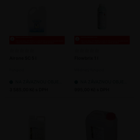
Airone SC 5 l
Flowbrix 1 l
Fungicid
Měďnatý fungicid
NA ZÁVAZNOU OBJEDNÁVKU
NA ZÁVAZNOU OBJEDNÁVKU
3 585,00 Kč s DPH
995,00 Kč s DPH