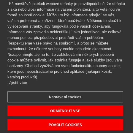
Při návštěvě jakékoli webové stránky je pravděpodobné, že stránka
Mgr. Lenka Žáčková
získá nebo uloží informace na vašem prohlížeči, a to většinou ve
OCHRANA ROSTLIN
formě souborů cookie. Můžou to být informace týkající se vás,
+420 608 748 548
vašich preferencí a zařízení, které používáte. Většinou to slouží k
vylepšování stránky, aby fungovala podle vašich očekávání.
www.ochranarostlin.cz
Informace vás zpravidla neidentifikují jako jednotlivce, ale celkově
mohou pomoci přizpůsobovat prostředí vašim potřebám.
Respektujeme vaše právo na soukromí, a proto se můžete
rozhodnout, že některé soubory cookie nebudete akceptovat.
Nezapomínejte ale na to, že zablokováním některých souborů
cookie můžete ovlivnit, jak stránka funguje a jaké služby jsou vám
nabízeny. Obchod využívá pro svou funkcionalitu soubory cookie,
které jsou nepostradatelné pro chod aplikace (nákupní košík,
katalog produktů).
Zjistit více
Nastavení cookies
Mgr. Lenka Žáčková,
OCHRANA ROSTLIN
Copyright © 2026 BIOAGENS - biologická ochrana rostlin.
ODMÍTNOUT VŠE
POVOLIT COOKIES