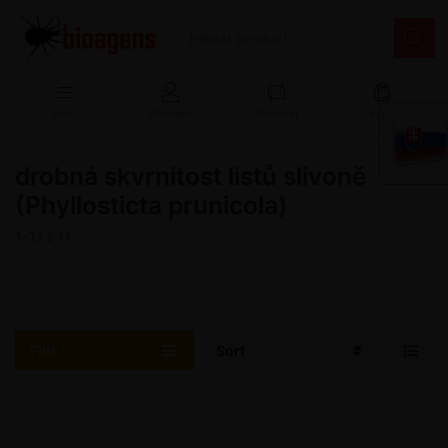
Menu
Přihlášení
Porovnat
Košík
drobná skvrnitost listů slivoně
(Phyllosticta prunicola)
1-11
z
11
Filtr
Sort