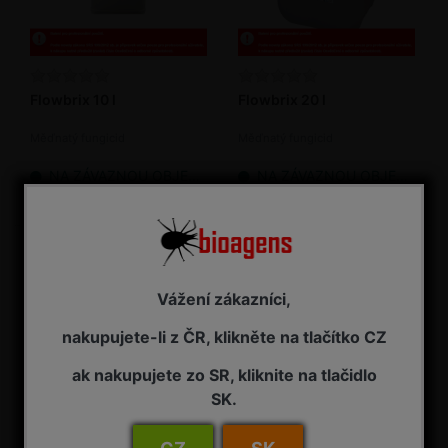
Flowbrix 10 l
Flowbrix 20 l
Měďnatý fungicid
Měďnatý fungicid
NA ZÁVAZNOU OBJEDNÁVKU
NA ZÁVAZNOU OBJEDNÁVKU
7 385,00 Kč s DPH
13 835,00 Kč s DPH
Vážení zákazníci,
nakupujete-li z ČR, klikněte na tlačítko CZ
ak nakupujete zo SR, kliknite na tlačidlo
SK.