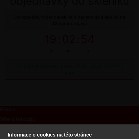
objednávky do skleníku
Do uzávěrky objednávek na bioagens do skleníků na
33. týden zbývá:
19
:
02
:
54
h
m
s
Termínová uzávěrka: pátek, 07. 08. 2026, do 09:00
hodin
Firma
Vše o nákupu
Kontakt
Informace o cookies na této stránce