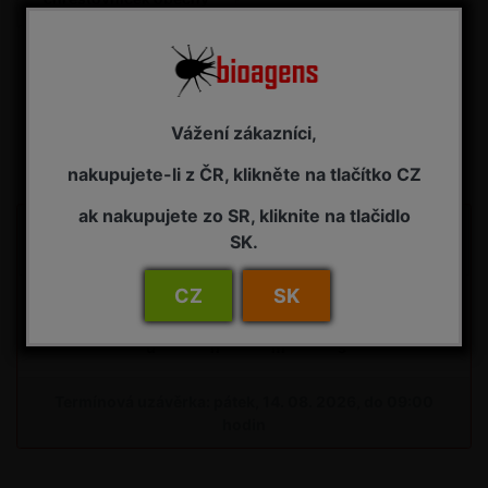
Uzávěrka pro
Vážení zákazníci,
objednávky do skleníku
nakupujete-li z ČR, klikněte na tlačítko CZ
ak nakupujete zo SR, kliknite na tlačidlo
Do uzávěrky objednávek na bioagens do skleníků na
SK.
34. týden zbývá:
CZ
SK
04
:
19
:
50
:
51
d
h
m
s
Termínová uzávěrka: pátek, 14. 08. 2026, do 09:00
hodin