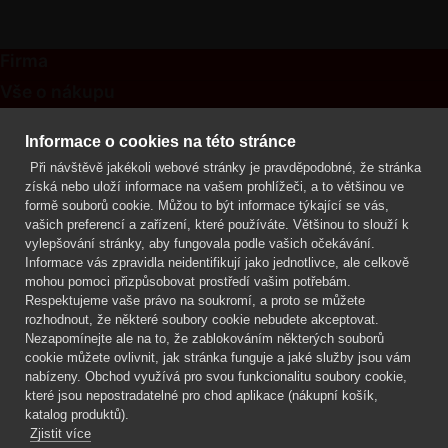
Firma
Vše o nákupu
Kontakt
Informace o cookies na této stránce
Při návštěvě jakékoli webové stránky je pravděpodobné, že stránka
Mgr. Lenka Žáčková
získá nebo uloží informace na vašem prohlížeči, a to většinou ve
OCHRANA ROSTLIN
formě souborů cookie. Můžou to být informace týkající se vás,
+420 608 748 548
vašich preferencí a zařízení, které používáte. Většinou to slouží k
vylepšování stránky, aby fungovala podle vašich očekávání.
www.ochranarostlin.cz
Informace vás zpravidla neidentifikují jako jednotlivce, ale celkově
mohou pomoci přizpůsobovat prostředí vašim potřebám.
Respektujeme vaše právo na soukromí, a proto se můžete
rozhodnout, že některé soubory cookie nebudete akceptovat.
Nezapomínejte ale na to, že zablokováním některých souborů
cookie můžete ovlivnit, jak stránka funguje a jaké služby jsou vám
nabízeny. Obchod využívá pro svou funkcionalitu soubory cookie,
které jsou nepostradatelné pro chod aplikace (nákupní košík,
katalog produktů).
Zjistit více