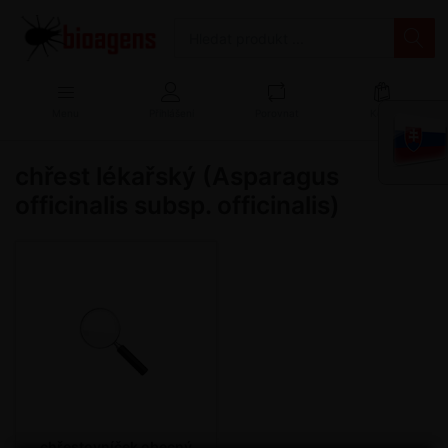
Menu
Přihlášení
Porovnat
Košík
chřest lékařský (Asparagus
officinalis subsp. officinalis)
chřestovníček obecný