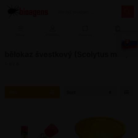
Menu
Přihlášení
Porovnat
Košík
bělokaz švestkový (Scolytus mali)
1-6
z
6
Filtr
Sort