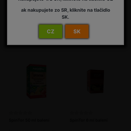
ak nakupujete zo SR, kliknite na tlačidlo
SpinTor 1 l
SpinTor 25 ml balení
SK.
Insekticid
Insekticid
CZ
SK
NA ZÁVAZNOU OBJEDNÁVKU
2 - 7 pracovních dnů od objednání
7 725,00 Kč s DPH
295,00 Kč s DPH
SpinTor 50 ml balení
SpinTor 6 ml balení