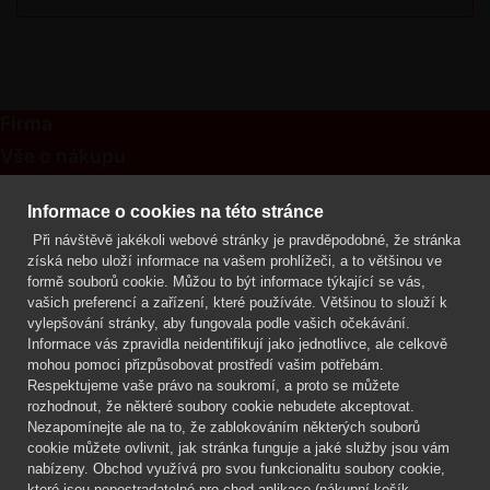
Firma
Vše o nákupu
Kontakt
Informace o cookies na této stránce
Při návštěvě jakékoli webové stránky je pravděpodobné, že stránka
Mgr. Lenka Žáčková
získá nebo uloží informace na vašem prohlížeči, a to většinou ve
OCHRANA ROSTLIN
formě souborů cookie. Můžou to být informace týkající se vás,
+420 608 748 548
vašich preferencí a zařízení, které používáte. Většinou to slouží k
vylepšování stránky, aby fungovala podle vašich očekávání.
www.ochranarostlin.cz
Informace vás zpravidla neidentifikují jako jednotlivce, ale celkově
mohou pomoci přizpůsobovat prostředí vašim potřebám.
Respektujeme vaše právo na soukromí, a proto se můžete
rozhodnout, že některé soubory cookie nebudete akceptovat.
Nezapomínejte ale na to, že zablokováním některých souborů
cookie můžete ovlivnit, jak stránka funguje a jaké služby jsou vám
nabízeny. Obchod využívá pro svou funkcionalitu soubory cookie,
které jsou nepostradatelné pro chod aplikace (nákupní košík,