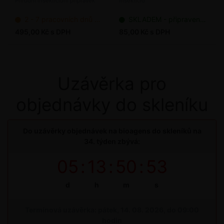
Přírodní insekticidní přípravek
Insekticid
2 - 7 pracovních dnů od objednání
SKLADEM - připraveno k odeslání
495,00 Kč s DPH
85,00 Kč s DPH
Uzávěrka pro
objednávky do skleníku
Do uzávěrky objednávek na bioagens do skleníků na
34. týden zbývá:
05
:
13
:
50
:
53
d
h
m
s
Termínová uzávěrka: pátek, 14. 08. 2026, do 09:00
hodin