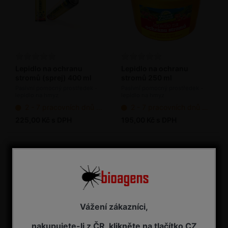
Lepidlo na ochranu
Lepidlo na ochranu
stromů (sprej) 400 ml
stromů 250 ml
Pasivní pomocný prostředek -
Pasivní pomocný prostředek -
lepidlo na hmyz
lepidlo na hmyz
2 - 7 pracovních dnů od objednání
2 - 7 pracovních dnů od objednání
225,00 Kč s DPH
195,00 Kč s DPH
Vážení zákazníci,
nakupujete-li z ČR, klikněte na tlačítko CZ