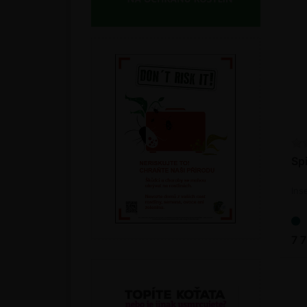
Spi
Ins
7 