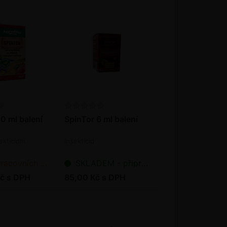
0 ml balení
SpinTor 6 ml balení
ekticidní
Insekticid
ních dnů od objednání
SKLADEM - připraveno k odeslání
č s DPH
85,00 Kč s DPH