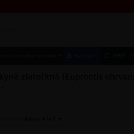
ostředky ochrany rostlin
Ke stažení
ZRUŠIT 
kyně zlatořitná (Euproctis chryso
z
4
Název: A to Z
řazeno podle