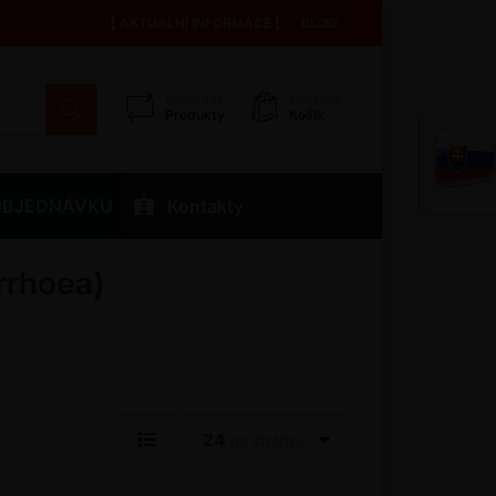
AKTUÁLNÍ INFORMACE
BLOG
Porovnat
Nákupní
Produkty
Košík
OBJEDNÁVKU
Kontakty
rrhoea)
24
na stránku