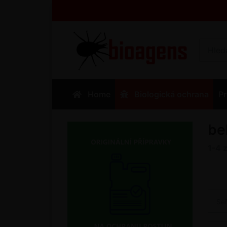
Home
Biologická ochrana
Pr
be
1-4
Se