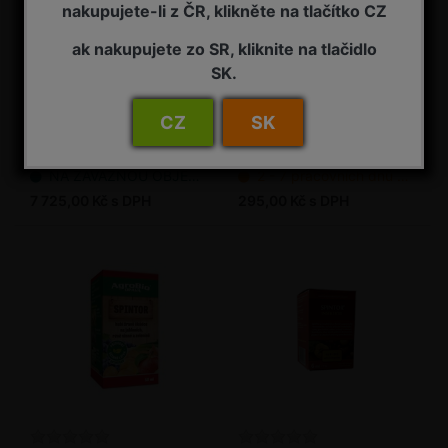
nakupujete-li z ČR, klikněte na tlačítko CZ
ak nakupujete zo SR, kliknite na tlačidlo
SK.
SpinTor 1 l
SpinTor 25 ml balení
CZ
SK
Insekticid
Insekticid
NA ZÁVAZNOU OBJEDNÁVKU
2 - 7 pracovních dnů od objednání
7 725,00 Kč s DPH
295,00 Kč s DPH