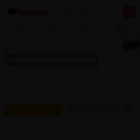
Menu
Přihlášení
Porovnat
Košík
bejlomorka zimostrázová
(Monarthropalpus flavus)
1-6
z
6
Filtr
Sort