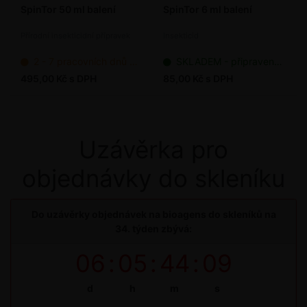
SpinTor 50 ml balení
SpinTor 6 ml balení
Přírodní insekticidní přípravek
Insekticid
2 - 7 pracovních dnů od objednání
SKLADEM - připraveno k odeslání
495,00 Kč s DPH
85,00 Kč s DPH
Uzávěrka pro
objednávky do skleníku
Do uzávěrky objednávek na bioagens do skleníků na
34. týden zbývá:
06
:
05
:
44
:
09
d
h
m
s