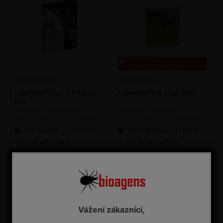
Lepinox Plus - 3 x 10 g /
Lepinox Plus 1 kg / bal.
bal.
Insekticid - biopreparát, s
Insekticid - biopreparát, s
bakterií Bacillus thuringiensis
bakterií Bacillus thuringiensis
SKLADEM - připraveno k odeslání
NA ZÁVAZNOU OBJEDNÁVKU
185,00 Kč s DPH
1 795,00 Kč s DPH
Vážení zákazníci,