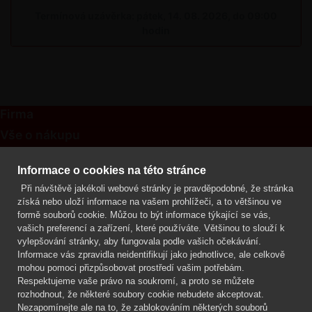
Termínová uzávěrka: pátek, 14. 08. 2026, do 09:00
hodin
Firma
Vše o nákupu
Kontakt
Informace o cookies na této stránce
Při návštěvě jakékoli webové stránky je pravděpodobné, že stránka
Mgr. Lenka Žáčková
získá nebo uloží informace na vašem prohlížeči, a to většinou ve
OCHRANA ROSTLIN
formě souborů cookie. Můžou to být informace týkající se vás,
+420 608 748 548
vašich preferencí a zařízení, které používáte. Většinou to slouží k
vylepšování stránky, aby fungovala podle vašich očekávání.
www.ochranarostlin.cz
Informace vás zpravidla neidentifikují jako jednotlivce, ale celkově
mohou pomoci přizpůsobovat prostředí vašim potřebám.
Respektujeme vaše právo na soukromí, a proto se můžete
rozhodnout, že některé soubory cookie nebudete akceptovat.
Nezapomínejte ale na to, že zablokováním některých souborů