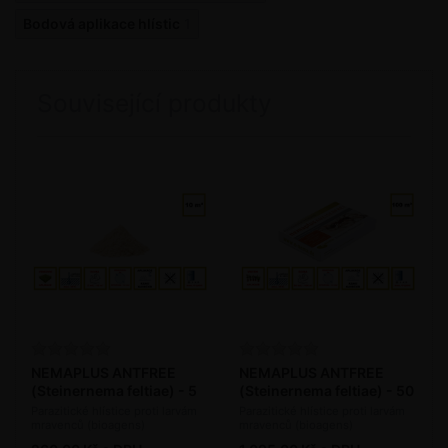
Bodová aplikace hlístic
1
Související produkty
NEMAPLUS ANTFREE
NEMAPLUS ANTFREE
(Steinernema feltiae) - 5
(Steinernema feltiae) - 50
mil. ks / bal.
mil. ks / bal.
Parazitické hlístice proti larvám
Parazitické hlístice proti larvám
mravenců (bioagens)
mravenců (bioagens)