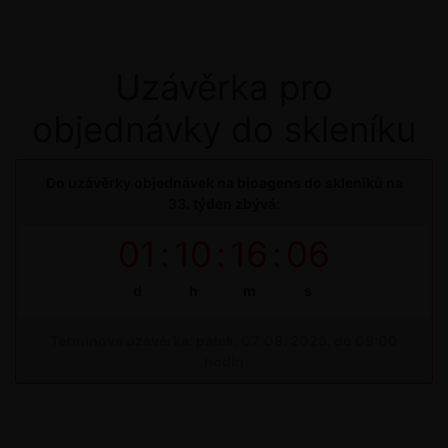
Uzávěrka pro
objednávky do skleníku
Do uzávěrky objednávek na bioagens do skleníků na
33. týden zbývá:
01
:
10
:
16
:
06
d
h
m
s
Termínová uzávěrka: pátek, 07. 08. 2026, do 09:00
hodin