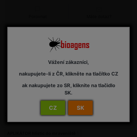
Porovnat
Máte dotaz?
Detail
Aplikátor (stříkačka) pro bodovou aplikaci parazitických
hlístic do mraveniště 100 ml Popis: bodový aplikátor
Vážení zákazníci,
(stříkačka) pro jednoduchou aplikaci hlístic přímo do
mraveniště. Obsah balení hlístic 5 mil. se přidá do menší
nakupujete-li z ČR, klikněte na tlačítko CZ
nádoby s 0,5 l vody a průběžně rozmíchává. Suspenze
se naleje do kb...
ak nakupujete zo SR, kliknite na tlačidlo
SK.
Hodnocení
0
CZ
SK
Štítky produktů
APLIKÁTOR hlístic do mraveniště
1