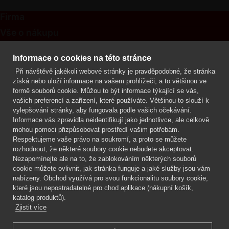
Firma
Vše o nákupu
Kontakt
Informace o cookies na této stránce
Při návštěvě jakékoli webové stránky je pravděpodobné, že stránka
Mgr. Lenka Žáčková
získá nebo uloží informace na vašem prohlížeči, a to většinou ve
OCHRANA ROSTLIN
formě souborů cookie. Můžou to být informace týkající se vás,
+420 608 748 548
vašich preferencí a zařízení, které používáte. Většinou to slouží k
vylepšování stránky, aby fungovala podle vašich očekávání.
www.ochranarostlin.cz
Informace vás zpravidla neidentifikují jako jednotlivce, ale celkově
mohou pomoci přizpůsobovat prostředí vašim potřebám.
Respektujeme vaše právo na soukromí, a proto se můžete
rozhodnout, že některé soubory cookie nebudete akceptovat.
Nezapomínejte ale na to, že zablokováním některých souborů
cookie můžete ovlivnit, jak stránka funguje a jaké služby jsou vám
nabízeny. Obchod využívá pro svou funkcionalitu soubory cookie,
které jsou nepostradatelné pro chod aplikace (nákupní košík,
katalog produktů).
Zjistit více