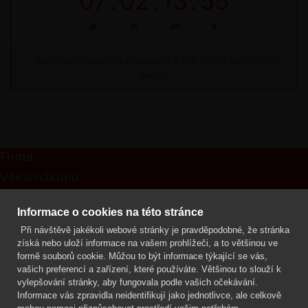
07
:
02
:
13
:
54
d
h
m
s
Termínová uzávěrka: pátek, 14. 08. 2026, do 09:00
hodin
Firma
Vše o nákupu
Kontakt
Informace o cookies na této stránce
Při návštěvě jakékoli webové stránky je pravděpodobné, že stránka
Mgr. Lenka Žáčková
získá nebo uloží informace na vašem prohlížeči, a to většinou ve
OCHRANA ROSTLIN
formě souborů cookie. Můžou to být informace týkající se vás,
+420 608 748 548
vašich preferencí a zařízení, které používáte. Většinou to slouží k
vylepšování stránky, aby fungovala podle vašich očekávání.
www.ochranarostlin.cz
Informace vás zpravidla neidentifikují jako jednotlivce, ale celkově