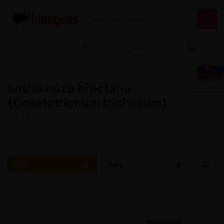
Menu
Přihlášení
Porovnat
Košík
antraknóza břečťanu
(Colletotrichum trichellum)
1-4
z
4
Filtr
Sort