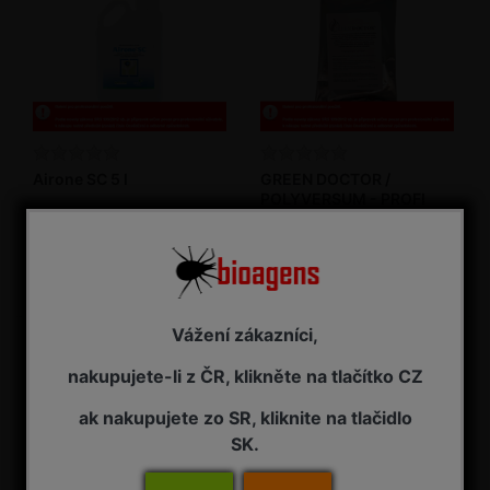
Airone SC 5 l
GREEN DOCTOR /
POLYVERSUM - PROFI
Fungicid
Fungicid - biopreparát
NA ZÁVAZNOU OBJEDNÁVKU
Podle velikosti balení
3 585,00 Kč s DPH
1 695,00 Kč s DPH
Vážení zákazníci,
nakupujete-li z ČR, klikněte na tlačítko CZ
ak nakupujete zo SR, kliknite na tlačidlo
SK.