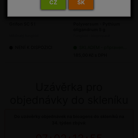
CZ
SK
Grifon SC 5 l
Polyversum - Pythium
oligandrum 5 g
Měďnatý fungicid
Fungicid - biopreparát
NENÍ K DISPOZICI
SKLADEM - připraveno k odeslání
185,00 Kč s DPH
Uzávěrka pro
objednávky do skleníku
Do uzávěrky objednávek na bioagens do skleníků na
34. týden zbývá: